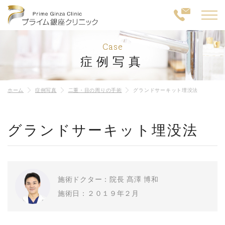
Case
症例写真
ホーム
症例写真
二重・目の周りの手術
グランドサーキット埋没法
グランドサーキット埋没法
施術ドクター：院長 髙澤 博和
施術日：２０１９年２月