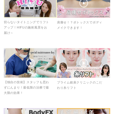
切らないタイトニングでリフト
肩痩せ！？ボトックスでボディ
アップ！HIFUの施術風景をお
メイクできます！
届け～
【独自の技術】スタッフも思わ
プライム銀座クリニックのこだ
ずにんまり！最低限の治療で最
わり糸リフト
大限の効果！