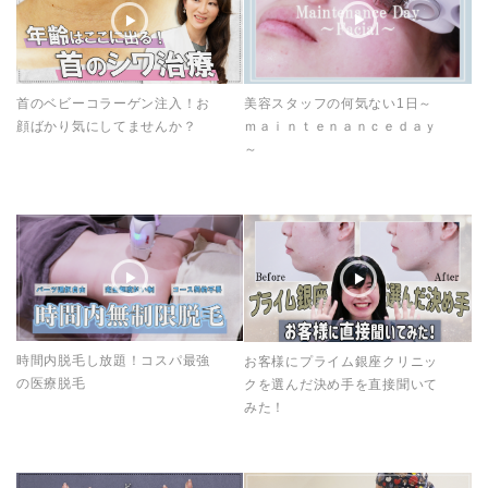
首のベビーコラーゲン注入！お
美容スタッフの何気ない1日～
顔ばかり気にしてませんか？
ｍａｉｎｔｅｎａｎｃｅｄａｙ
～
時間内脱毛し放題！コスパ最強
お客様にプライム銀座クリニッ
の医療脱毛
クを選んだ決め手を直接聞いて
みた！