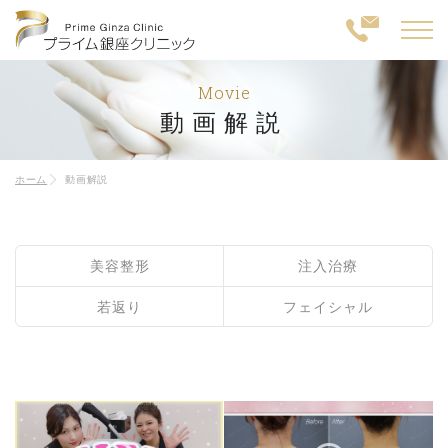
Movie
動画解説
ホーム
動画解説
美容整形
注入治療
若返り
フェイシャル