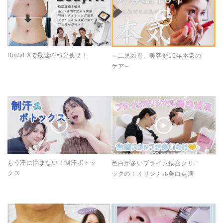
BodyFXで最速の部分痩せ！
～二児の母、美容歴16年本気の
ケア～
もう汗に悩まない！制汗ボトッ
色白が多いプライム銀座クリニ
クス
ックの！オリジナル美白点滴