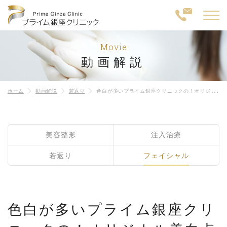
Movie
動画解説
ホーム
動画解説
若返り
色白が多いプライム銀座クリニックの！オリジナル美白点滴
美容整形
注入治療
若返り
フェイシャル
色白が多いプライム銀座クリ