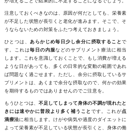
が増えることで結果的に不足することになるでしょう。
注意しておくべきなのは、原因が何だとしても、栄養素
が不足した状態が長引くと老化が進みます。そこで、そ
うならないための対策をふたつ考えておきましょう。
ひとつは、
あらかじめ毎日少し余分に摂取すること
で
す。これは
毎日の内服
などのサプリメント療法に相当
します。これを意識しておくことで、もし消費が増える
ような日があっても、多くの日常的な変動の範囲であれ
ば問題なく過ごせます。ただし、余分に摂取しているサ
プリメントは、あくまで余分な摂取なので、何かの効果
を期待するものではありませんのでご注意を。
もうひとつは、
不足してしまって身体の不調が現れたと
きには速やかに普段より多く補うこと
です。これが
点
滴療法
に相当します。けがや病気や過度のダイエットに
よって栄養素が不足している状態が長引くと、身体の働