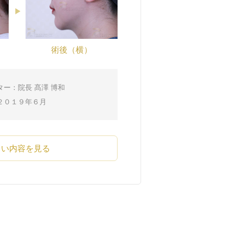
術後（横）
ター：院長 髙澤 博和
２０１９年６月
しい内容を見る