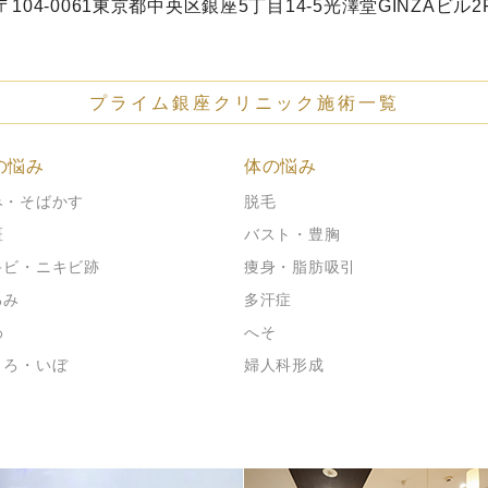
〒104-0061
東京都中央区銀座5丁目14-5
光澤堂GINZAビル2
プライム銀座クリニック施術一覧
の悩み
体の悩み
み・そばかす
脱毛
斑
バスト・豊胸
キビ・ニキビ跡
痩身・脂肪吸引
るみ
多汗症
わ
へそ
くろ・いぼ
婦人科形成