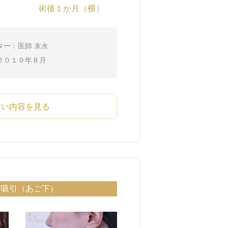
術後１か月（横）
ター：医師 末永
２０１９年８月
しい内容を見る
肪吸引（あご下）