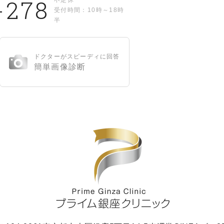
-278
不定休
受付時間：10時～18時
半
ドクターがスピーディに回答
簡単画像診断