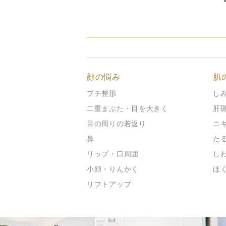
顔の悩み
肌
プチ整形
し
二重まぶた・目を大きく
肝
目の周りの若返り
ニ
鼻
た
リップ・口周囲
し
小顔・りんかく
ほ
リフトアップ