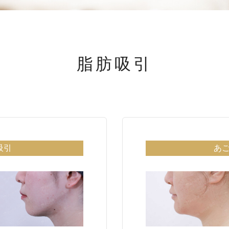
脂肪吸引
吸引
あ