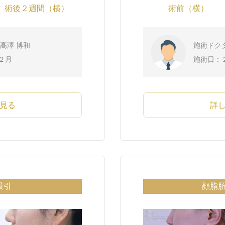
術後２週間（横）
術前（横）
髙澤 博和
施術ドク
２月
施術日：
見る
詳
吸引
顔脂