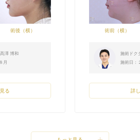
術後（横）
術前（横）
髙澤 博和
施術ドク
８月
施術日：
見る
詳
もっと見る