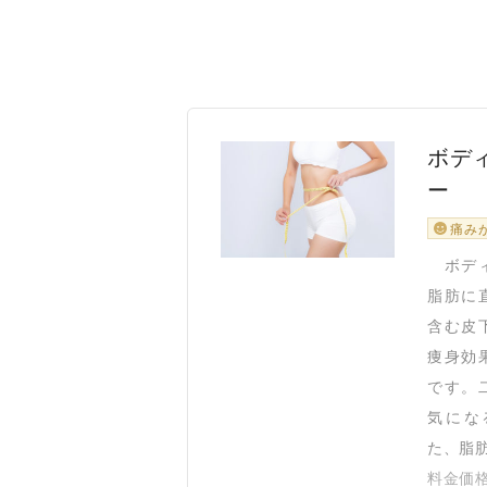
ボデ
ー
痛み
ボディ
脂肪に
含む皮
痩身効
です。
気にな
た、脂肪
料金価格