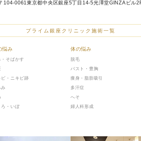
〒104-0061
東京都中央区銀座5丁目14-5
光澤堂GINZAビル2
プライム銀座クリニック施術一覧
の悩み
体の悩み
み・そばかす
脱毛
斑
バスト・豊胸
キビ・ニキビ跡
痩身・脂肪吸引
るみ
多汗症
わ
へそ
くろ・いぼ
婦人科形成