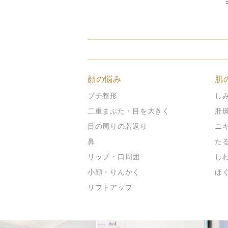
顔の悩み
肌
プチ整形
し
二重まぶた・目を大きく
肝
目の周りの若返り
ニ
鼻
た
リップ・口周囲
し
小顔・りんかく
ほ
リフトアップ