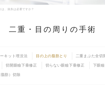
りは、抜糸は必要ですか？
二重・目の周りの手術
サーキット埋没法
目の上の脂肪とり
二重まぶた全切
切開眼瞼下垂修正
切らない眼瞼下垂修正
下眼瞼
前脂肪）切除