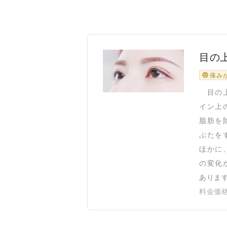
目の
痛み
目の上
イン上
脂肪を
ぶたを
ほかに
の変化
あります
料金価格