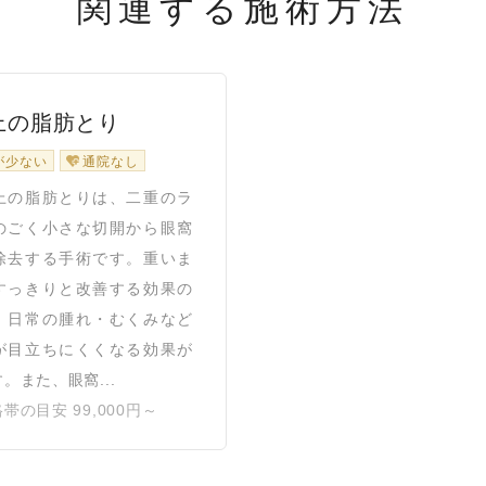
関連する施術方法
上の脂肪とり
が少ない
通院なし
の脂肪とりは、二重のラ
のごく小さな切開から眼窩
除去する手術です。重いま
すっきりと改善する効果の
、日常の腫れ・むくみなど
が目立ちにくくなる効果が
。また、眼窩...
帯の目安 99,000円～