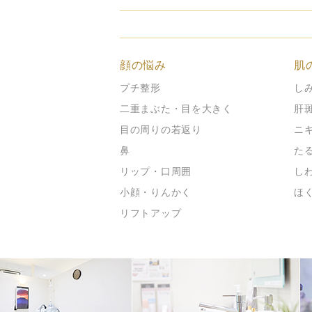
顔の悩み
肌
プチ整形
し
二重まぶた・目を大きく
肝
目の周りの若返り
ニ
鼻
た
リップ・口周囲
し
小顔・りんかく
ほ
リフトアップ