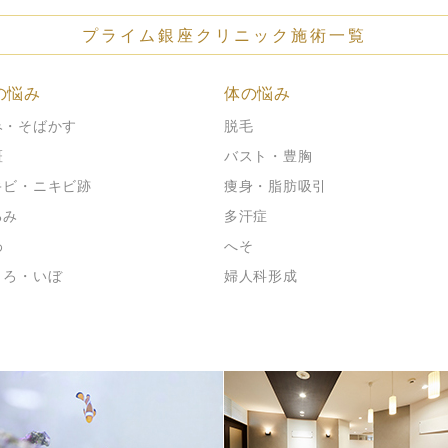
プライム銀座クリニック施術一覧
の悩み
体の悩み
み・そばかす
脱毛
斑
バスト・豊胸
キビ・ニキビ跡
痩身・脂肪吸引
るみ
多汗症
わ
へそ
くろ・いぼ
婦人科形成