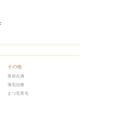
F
その他
美容点滴
薄毛治療
まつ毛育毛