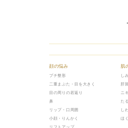
顔の悩み
肌
プチ整形
し
二重まぶた・目を大きく
肝
目の周りの若返り
ニ
鼻
た
リップ・口周囲
し
小顔・りんかく
ほ
リフトアップ