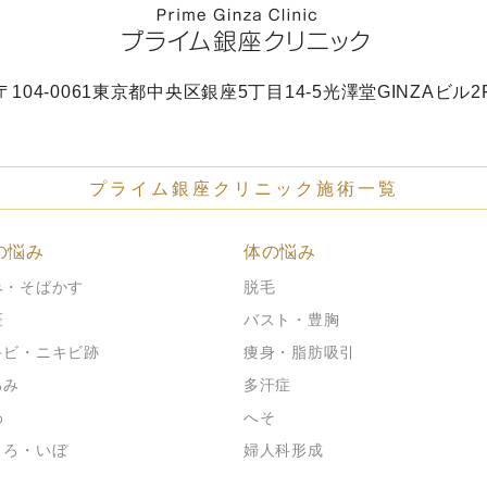
〒104-0061
東京都中央区銀座5丁目14-5
光澤堂GINZAビル2
プライム銀座クリニック施術一覧
の悩み
体の悩み
み・そばかす
脱毛
斑
バスト・豊胸
キビ・ニキビ跡
痩身・脂肪吸引
るみ
多汗症
わ
へそ
くろ・いぼ
婦人科形成