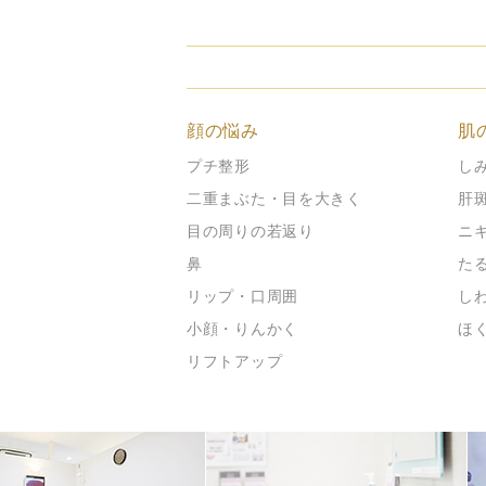
顔の悩み
肌
プチ整形
し
二重まぶた・目を大きく
肝
目の周りの若返り
ニ
鼻
た
リップ・口周囲
し
小顔・りんかく
ほ
リフトアップ