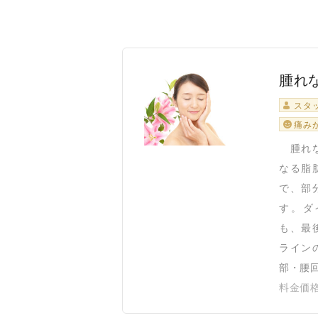
腫れ
スタ
痛み
腫れな
なる脂
で、部
す。ダ
も、最
ライン
部・腰回
料金価格