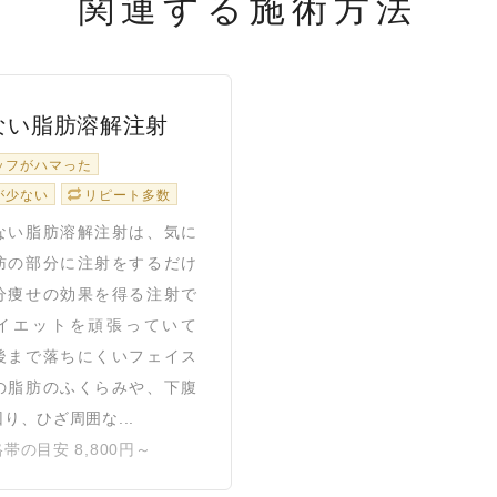
関連する施術方法
ない脂肪溶解注射
ッフがハマった
が少ない
リピート多数
い脂肪溶解注射は、気に
肪の部分に注射をするだけ
分痩せの効果を得る注射で
イエットを頑張っていて
後まで落ちにくいフェイス
の脂肪のふくらみや、下腹
り、ひざ周囲な...
帯の目安 8,800円～