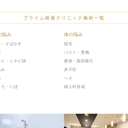
プライム銀座クリニック施術一覧
の悩み
体の悩み
み・そばかす
脱毛
斑
バスト・豊胸
キビ・ニキビ跡
痩身・脂肪吸引
るみ
多汗症
わ
へそ
くろ・いぼ
婦人科形成