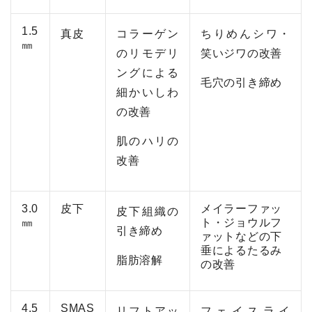
1.5
真皮
コラーゲン
ちりめんシワ・
㎜
のリモデリ
笑いジワの改善
ングによる
毛穴の引き締め
細かいしわ
の改善
肌のハリの
改善
3.0
皮下
メイラーファッ
皮下組織の
㎜
ト・ジョウルフ
引き締め
ァットなどの下
垂によるたるみ
脂肪溶解
の改善
4.5
SMAS
リフトアッ
フェイスライ