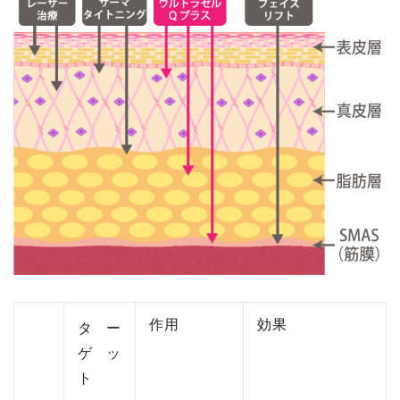
作用
効果
ター
ゲッ
ト