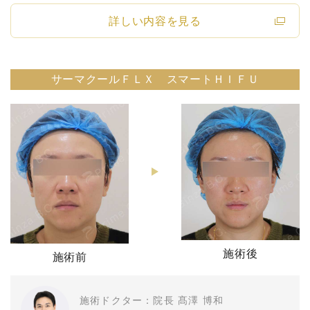
詳しい内容を見る
サーマクールＦＬＸ スマートＨＩＦＵ
施術後
施術前
施術ドクター：院長 髙澤 博和